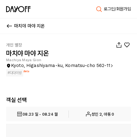
로그인/회원가입
마치야 마야 지온
1
/
28
개인 별장
마치야 마야 지온
Machiya Maya Gion
Kyoto, Higashiyama-ku, Komatsu-cho 562-11
Beta
#
다다미방
객실 선택
08.23 일 - 08.24 월
성인 2, 아동 0