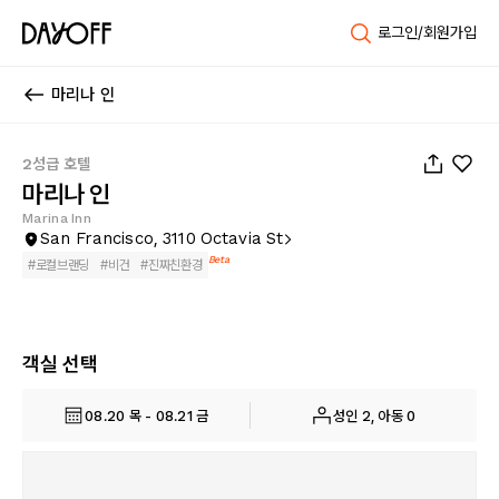
로그인/회원가입
마리나 인
1
/
16
2성급 호텔
마리나 인
Marina Inn
San Francisco, 3110 Octavia St
Beta
#
로컬브랜딩
#
비건
#
진짜친환경
객실 선택
08.20 목 - 08.21 금
성인 2, 아동 0