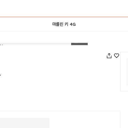
마를린 키 4G
1
/
62