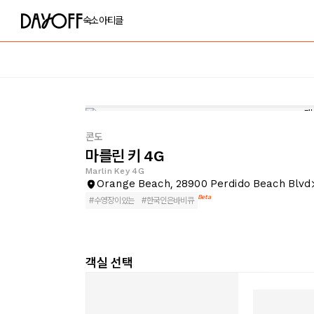
숙소
아티클
콘도
마를린 키 4G
Marlin Key 4G
Orange Beach, 28900 Perdido Beach Blvd
Beta
#
수영장이있는
#
한국인은바비큐
객실 선택