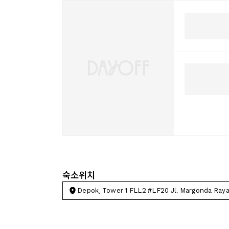
숙소위치
Depok, Tower 1 FLL2 #LF20 Jl. Margonda Ray