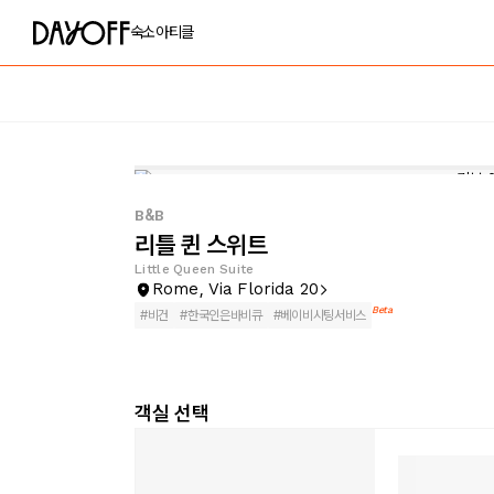
숙소
아티클
B&B
리틀 퀸 스위트
Little Queen Suite
Rome, Via Florida 20
Beta
#
비건
#
한국인은바비큐
#
베이비시팅서비스
객실 선택