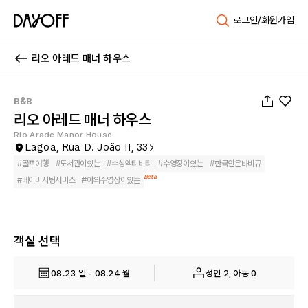
로그인/회원가입
리오 아레드 매너 하우스
1
/
58
B&B
리오 아레드 매너 하우스
Rio Arade Manor House
Lagoa, Rua D. João II, 33
#
골프여행
#
도서관이있는
#
수상액티비티
#
수영장이있는
#
한국인은바비큐
Beta
#
베이비시팅서비스
#
야외수영장이있는
객실 선택
08.23 일 - 08.24 월
성인 2, 아동 0