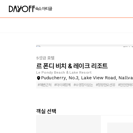
숙소
아티클
5성급 호텔
르 폰디 비치 & 레이크 리조트
Le Pondy Beach & Lake Resort
Puducherry, No.3, Lake View Road, Nallv
#
해변근처
#
아이와함께
#
수영장이있는
#
청량한오션뷰
#
잔잔한레
객실 선택