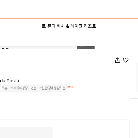
르 폰디 비치 & 레이크 리조트
1
/
44
adu Post
Beta
이크뷰
#
야외수영장이있는
#
친환경에동참하는