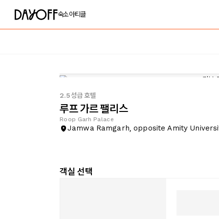
숙소
아티클
2.5성급 호텔
루프 가르 팰리스
Roop Garh Palace
Jamwa Ramgarh, opposite Amity Universi
객실 선택