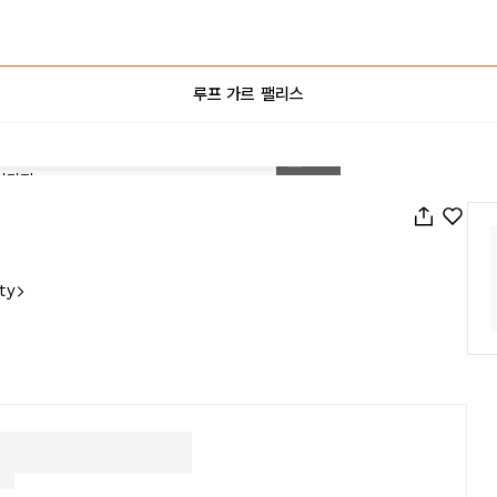
루프 가르 팰리스
1
/
23
ty