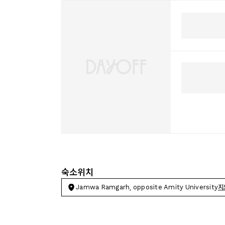
숙소위치
Jamwa Ramgarh, opposite Amity University
지