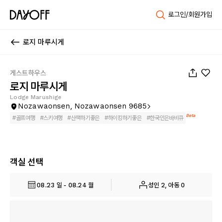
로그인/회원가입
로지 마루시게
1
/
46
게스트하우스
로지 마루시게
Lodge Marushige
Nozawaonsen, Nozawaonsen 9685
Beta
#
골프여행
#
스키여행
#
산책하기좋은
#
하이킹하기좋은
#
한국인은바비큐
객실 선택
08.23 일 - 08.24 월
성인 2, 아동 0