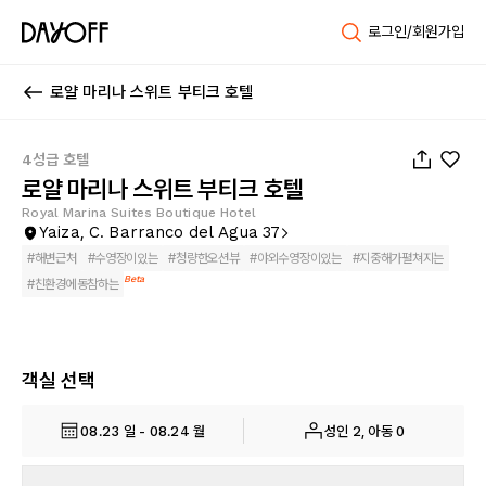
로그인/회원가입
로얄 마리나 스위트 부티크 호텔
1
/
100
4성급 호텔
로얄 마리나 스위트 부티크 호텔
Royal Marina Suites Boutique Hotel
Yaiza, C. Barranco del Agua 37
#
해변근처
#
수영장이있는
#
청량한오션뷰
#
야외수영장이있는
#
지중해가펼쳐지는
Beta
#
친환경에동참하는
객실 선택
08.23 일 - 08.24 월
성인 2, 아동 0