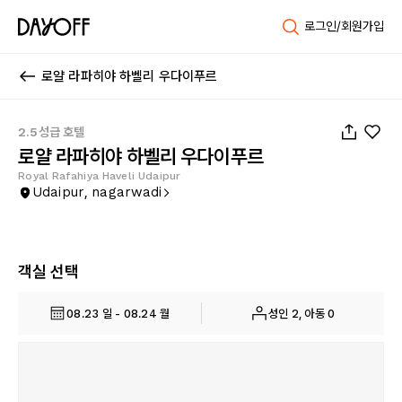
로그인/회원가입
로얄 라파히야 하벨리 우다이푸르
1
/
12
2.5성급 호텔
로얄 라파히야 하벨리 우다이푸르
Royal Rafahiya Haveli Udaipur
Udaipur, nagarwadi
객실 선택
08.23 일 - 08.24 월
성인 2, 아동 0