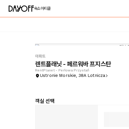
숙소
아티클
아파트
렌트플래닛 - 페르워바 프지스탄
RentPlanet - Perłowa Przystań
Ustronie Morskie, 38A Lotnicza
객실 선택