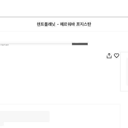
렌트플래닛 - 페르워바 프지스탄
1
/
41