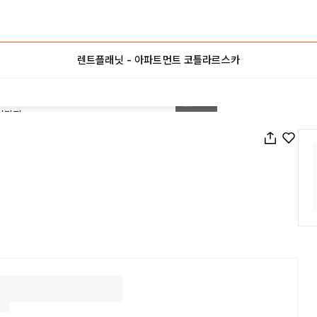
렌트플래닛 - 아파트먼트 코틀라르스카
1
/
30