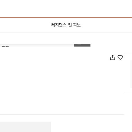
레지던스 일 피노
1
/
18