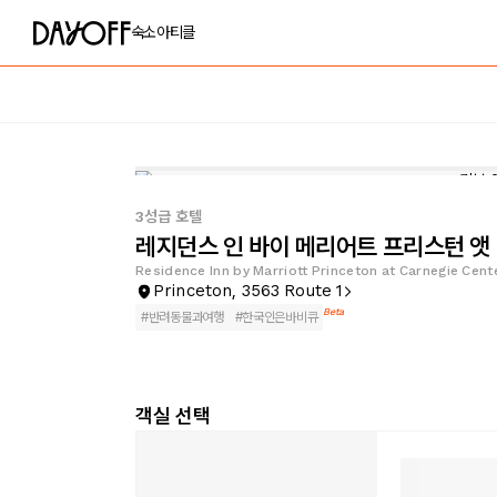
숙소
아티클
3성급 호텔
레지던스 인 바이 메리어트 프리스턴 앳
Residence Inn by Marriott Princeton at Carnegie Cent
Princeton, 3563 Route 1
Beta
#
반려동물과여행
#
한국인은바비큐
객실 선택