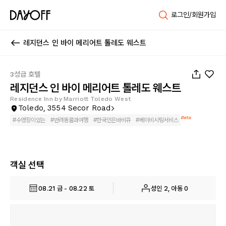
로그인/회원가입
레지던스 인 바이 메리어트 톨레도 웨스트
1
/
25
3성급 호텔
레지던스 인 바이 메리어트 톨레도 웨스트
Residence Inn by Marriott Toledo West
Toledo, 3554 Secor Road
Beta
#
수영장이있는
#
반려동물과여행
#
한국인은바비큐
#
베이비시팅서비스
객실 선택
08.21 금 - 08.22 토
성인 2, 아동 0