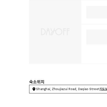
숙소위치
Shanghai, Zhoujiazui Road, Daqiao Street
지도