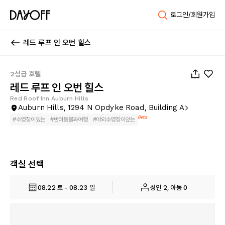
로그인/회원가입
레드 루프 인 오번 힐스
1
/
56
2성급 호텔
레드 루프 인 오번 힐스
Red Roof Inn Auburn Hills
Auburn Hills, 1294 N Opdyke Road, Building A
Beta
#
수영장이있는
#
반려동물과여행
#
야외수영장이있는
객실 선택
08.22 토 - 08.23 일
성인 2, 아동 0