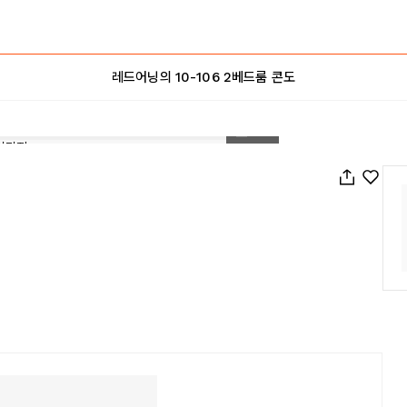
레드어닝의 10-106 2베드룸 콘도
1
/
33