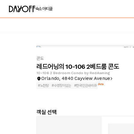
숙소
아티클
콘도
레드어닝의 10-106 2베드룸 콘도
10-106 2 Bedroom Condo by RedAwning
Orlando, 4840 Cayview Avenue
Beta
#
노천탕
#
수영장이있는
#
한국인은바비큐
객실 선택