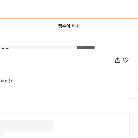
램수이 비치
1
/
24
Riang