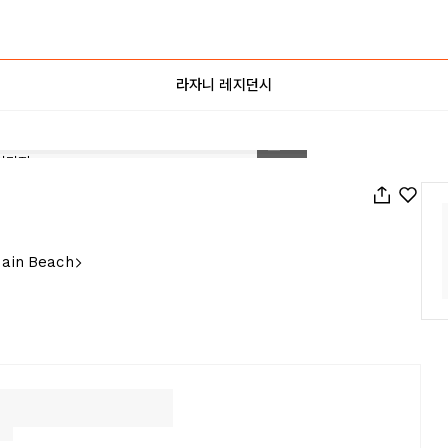
라자니 레지던시
1
/
7
Main Beach