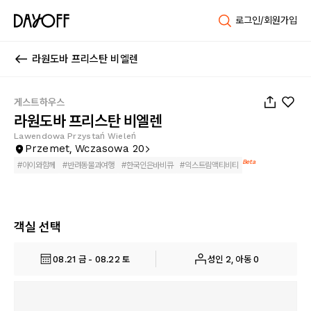
로그인/회원가입
라원도바 프리스탄 비엘렌
1
/
60
게스트하우스
라원도바 프리스탄 비엘렌
Lawendowa Przystań Wieleń
Przemet, Wczasowa 20
Beta
#
아이와함께
#
반려동물과여행
#
한국인은바비큐
#
익스트림액티비티
객실 선택
08.21 금 - 08.22 토
성인 2, 아동 0