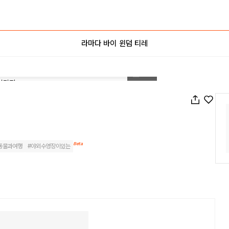
라마다 바이 윈덤 티레
1
/
68
Beta
동물과여행
#
야외수영장이있는