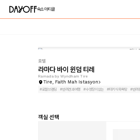
숙소
아티클
호텔
라마다 바이 윈덤 티레
Ramada by Wyndham Tire
Tire, Faith Mah Istasyon
#
로컬브랜딩
#
반려견과여행
#
수영장이있는
#
터키식목욕탕
#
반려
객실 선택