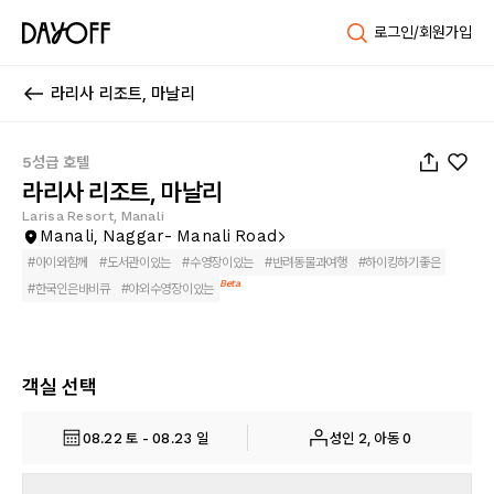
로그인/회원가입
라리사 리조트, 마날리
1
/
62
5성급 호텔
라리사 리조트, 마날리
Larisa Resort, Manali
Manali, Naggar- Manali Road
#
아이와함께
#
도서관이있는
#
수영장이있는
#
반려동물과여행
#
하이킹하기좋은
Beta
#
한국인은바비큐
#
야외수영장이있는
객실 선택
08.22 토 - 08.23 일
성인 2, 아동 0