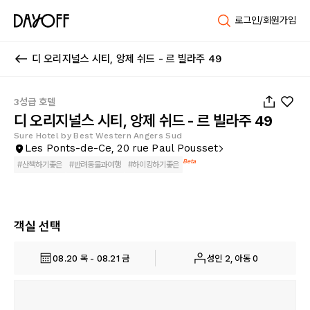
로그인/회원가입
디 오리지널스 시티, 앙제 쉬드 - 르 빌라주 49
1
/
103
3성급 호텔
디 오리지널스 시티, 앙제 쉬드 - 르 빌라주 49
Sure Hotel by Best Western Angers Sud
Les Ponts-de-Ce, 20 rue Paul Pousset
Beta
#
산책하기좋은
#
반려동물과여행
#
하이킹하기좋은
객실 선택
08.20 목 - 08.21 금
성인 2, 아동 0