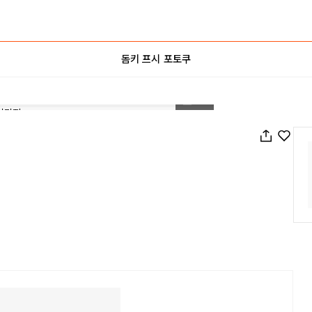
돔키 프시 포토쿠
1
/
81