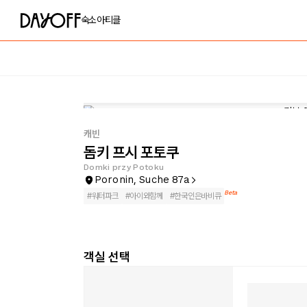
숙소
아티클
캐빈
돔키 프시 포토쿠
Domki przy Potoku
Poronin, Suche 87a
Beta
#
워터파크
#
아이와함께
#
한국인은바비큐
객실 선택