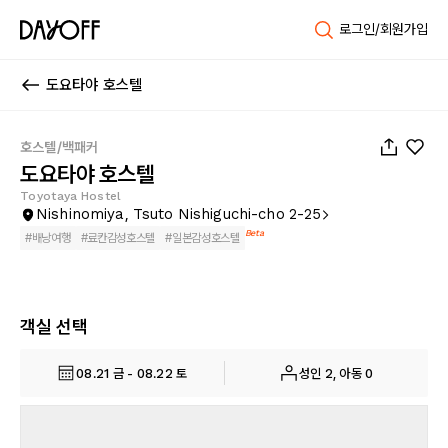
로그인/회원가입
도요타야 호스텔
1
/
62
호스텔/백패커
도요타야 호스텔
Toyotaya Hostel
Nishinomiya, Tsuto Nishiguchi-cho 2-25
Beta
#
배낭여행
#
료칸감성호스텔
#
일본감성호스텔
객실 선택
08.21 금 - 08.22 토
성인 2, 아동 0