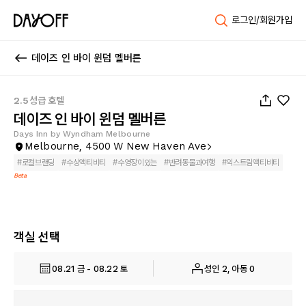
로그인/회원가입
데이즈 인 바이 윈덤 멜버른
1
/
33
2.5성급 호텔
데이즈 인 바이 윈덤 멜버른
Days Inn by Wyndham Melbourne
Melbourne, 4500 W New Haven Ave
#
로컬브랜딩
#
수상액티비티
#
수영장이있는
#
반려동물과여행
#
익스트림액티비티
Beta
객실 선택
08.21 금 - 08.22 토
성인 2, 아동 0