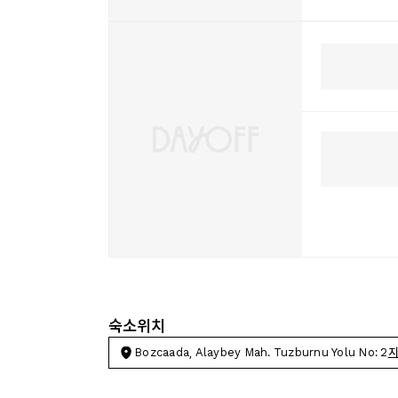
숙소위치
Bozcaada, Alaybey Mah. Tuzburnu Yolu No: 2
지