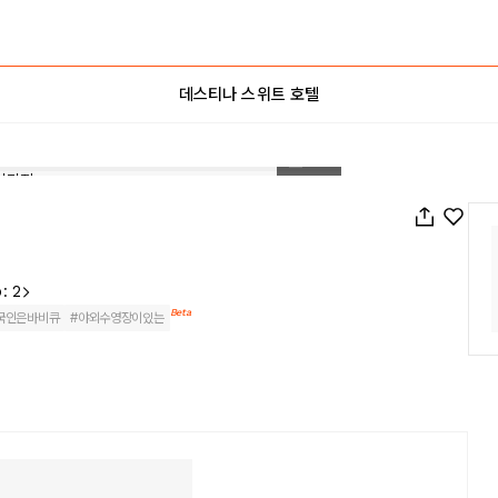
데스티나 스위트 호텔
1
/
36
: 2
Beta
국인은바비큐
#
야외수영장이있는