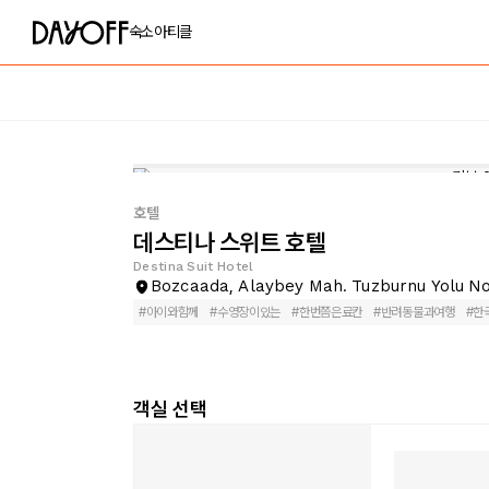
숙소
아티클
호텔
데스티나 스위트 호텔
Destina Suit Hotel
Bozcaada, Alaybey Mah. Tuzburnu Yolu No
#
아이와함께
#
수영장이있는
#
한번쯤은료칸
#
반려동물과여행
#
한
객실 선택