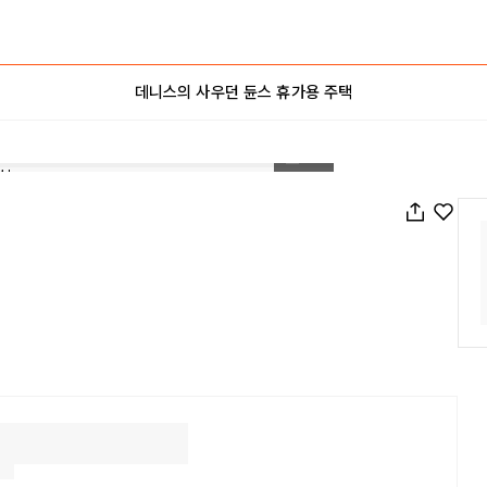
데니스의 사우던 듄스 휴가용 주택
1
/
21