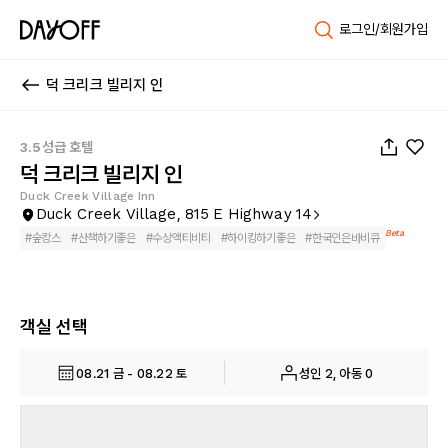
로그인/회원가입
덕 크리크 빌리지 인
1
/
134
3.5성급 호텔
덕 크리크 빌리지 인
Duck Creek Village Inn
Duck Creek Village, 815 E Highway 14
Beta
#
숲캉스
#
산책하기좋은
#
수상액티비티
#
하이킹하기좋은
#
한국인은바비큐
객실 선택
08.21 금 - 08.22 토
성인 2, 아동 0