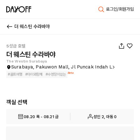
로그인/회원가입
더 웨스틴 수라바야
1
/
110
5성급 호텔
더 웨스틴 수라바야
The Westin Surabaya
Surabaya, Pakuwon Mall, Jl Puncak Indah L
Beta
#
골프여행
#
아이와함께
#
수영장이있는
객실 선택
08.20 목 - 08.21 금
성인 2, 아동 0