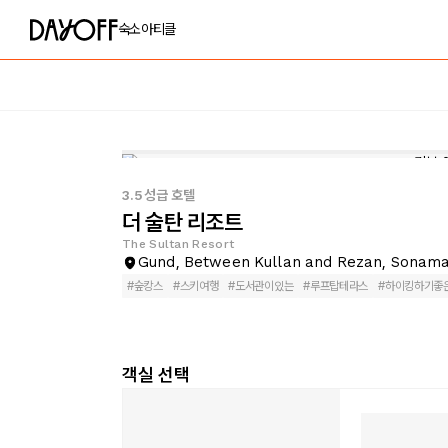
숙소
아티클
3.5성급 호텔
더 술탄 리조트
The Sultan Resort
Gund, Between Kullan and Rezan, Sonam
#
숲캉스
#
스키여행
#
도서관이있는
#
루프탑테라스
#
하이킹하기좋
객실 선택