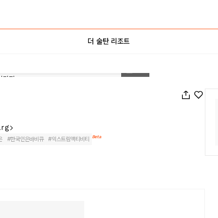
더 술탄 리조트
1
/
95
arg
Beta
은
#
한국인은바비큐
#
익스트림액티비티