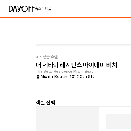
숙소
아티클
4.5성급 호텔
더 세타이 레지던스 마이애미 비치
The Setai Residence Miami Beach
Miami Beach, 101 20th St
객실 선택