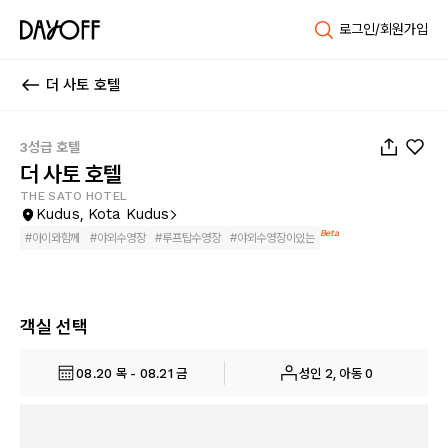
로그인/회원가입
더 사토 호텔
1
/
22
3성급 호텔
더 사토 호텔
THE SATO HOTEL
Kudus, Kota Kudus
Beta
#
아이와함께
#
야외수영장
#
루프탑수영장
#
야외수영장이있는
객실 선택
08.20 목 - 08.21 금
성인 2, 아동 0