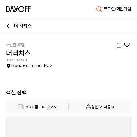
로그인/회원가입
더 라차스
1
/
16
2성급 호텔
더 라차스
The Latsas
Hunder, Inner Rd
객실 선택
08.21 금 - 08.22 토
성인 2, 아동 0