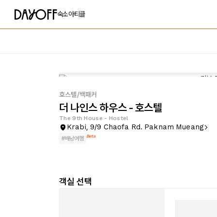
숙소
아티클
호스텔/백패커
더 나인스 하우스 - 호스텔
The 9th House - Hostel
Krabi, 9/9 Chaofa Rd. Paknam Mueang
Beta
#
배낭여행
객실 선택