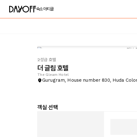
숙소
아티클
2성급 호텔
더 글림 호텔
The Gleam Hotel
Gurugram, House number 830, Huda Colon
객실 선택