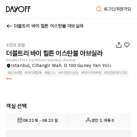
로그인/회원가입
더블트리 바이 힐튼 이스탄불 아브실라
1
/
102
5성급 호텔
더블트리 바이 힐튼 이스탄불 아브실라
DoubleTree by Hilton Istanbul Avcilar
Istanbul, Cihangir Mah. D 100 Guney Yan Yol
#
요가여행
#
아이와함께
#
웰니스
#
수영장이있는
#
터키식목욕탕
#
잔잔한레이크뷰
Beta
객실 선택
08.22 토 - 08.23 일
성인 2, 아동 0