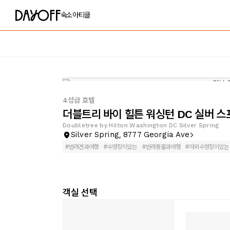
숙소
아티클
4성급 호텔
더블트리 바이 힐튼 워싱턴 DC 실버 
Doubletree by Hilton Washington DC Silver Spring
Silver Spring, 8777 Georgia Ave
#
반려견과여행
#
수영장이있는
#
반려동물과여행
#
야외수영장이있는
객실 선택