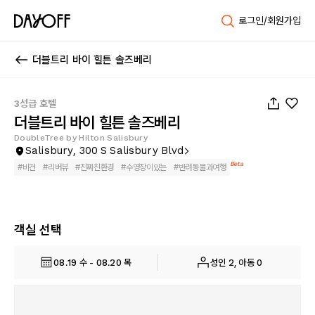
로그인/회원가입
더블트리 바이 힐튼 솔즈베리
1
/
13
3성급 호텔
더블트리 바이 힐튼 솔즈베리
DoubleTree by Hilton Salisbury
Salisbury, 300 S Salisbury Blvd
Beta
#
비건
#
리버뷰
#
진짜친환경
#
수영장이있는
#
반려동물과여행
객실 선택
08.19 수 - 08.20 목
성인 2, 아동 0