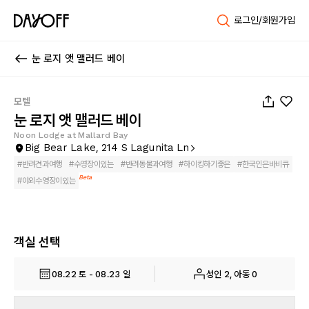
로그인/회원가입
눈 로지 앳 맬러드 베이
1
/
139
모텔
눈 로지 앳 맬러드 베이
Noon Lodge at Mallard Bay
Big Bear Lake, 214 S Lagunita Ln
#
반려견과여행
#
수영장이있는
#
반려동물과여행
#
하이킹하기좋은
#
한국인은바비큐
Beta
#
야외수영장이있는
객실 선택
08.22 토 - 08.23 일
성인 2, 아동 0