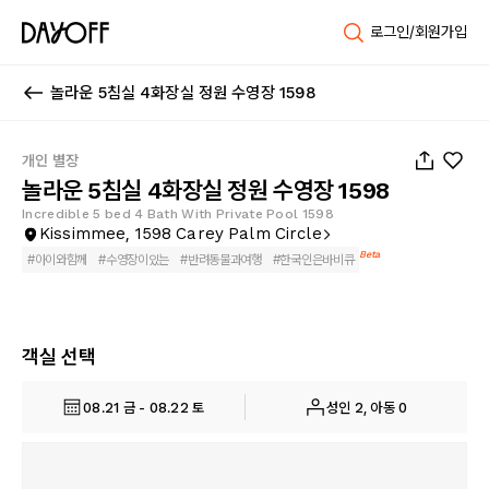
로그인/회원가입
놀라운 5침실 4화장실 정원 수영장 1598
1
/
66
개인 별장
놀라운 5침실 4화장실 정원 수영장 1598
Incredible 5 bed 4 Bath With Private Pool 1598
Kissimmee, 1598 Carey Palm Circle
Beta
#
아이와함께
#
수영장이있는
#
반려동물과여행
#
한국인은바비큐
객실 선택
08.21 금 - 08.22 토
성인 2, 아동 0