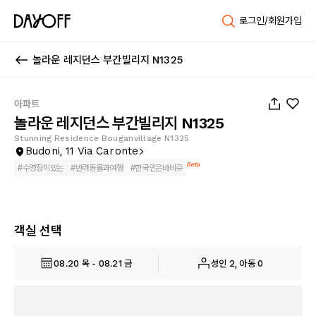
로그인/회원가입
놀라운 레지던스 부간빌리지 N1325
1
/
30
아파트
놀라운 레지던스 부간빌리지 N1325
Stunning Residence Bouganvillage N1325
Budoni, 11 Via Caronte
Beta
#
수영장이있는
#
반려동물과여행
#
한국인은바비큐
객실 선택
08.20 목 - 08.21 금
성인 2, 아동 0