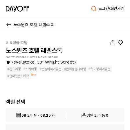
로그인/회원가입
노스윈즈 호텔 레벨스톡
1
/
45
2.5성급 호텔
노스윈즈 호텔 레벨스톡
Northwinds Hotel Revelstoke
Revelstoke, 301 Wright Street
#
골프여행
#
스키여행
#
눈놀이하기좋은
#
반려동물과여행
#
하이킹하기좋은
Beta
#
한국인은바비큐
객실 선택
08.24 월 - 08.25 화
성인 2, 아동 0