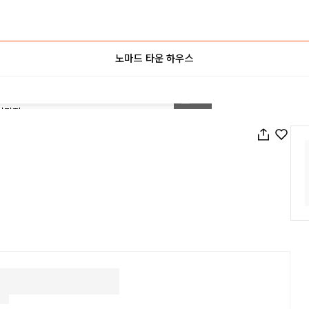
노마드 타운 하우스
1
/
21