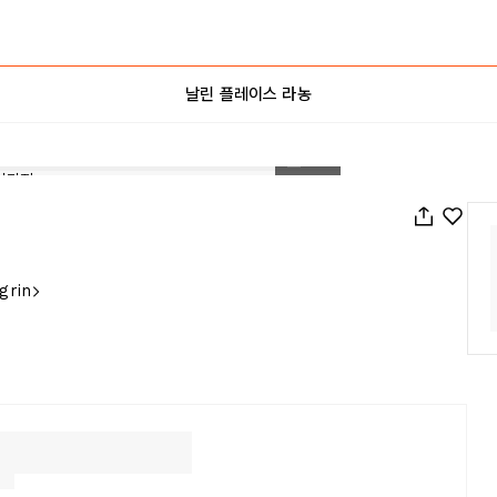
날린 플레이스 라농
1
/
40
grin