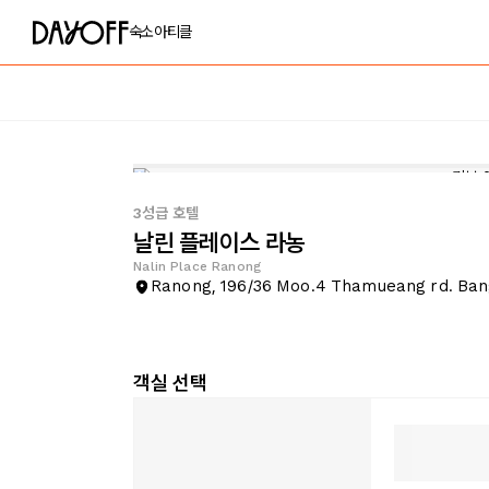
숙소
아티클
3성급 호텔
날린 플레이스 라농
Nalin Place Ranong
Ranong, 196/36 Moo.4 Thamueang rd. Ban
객실 선택