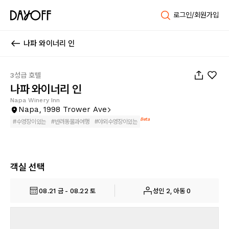
로그인/회원가입
나파 와이너리 인
1
/
24
3성급 호텔
나파 와이너리 인
Napa Winery Inn
Napa, 1998 Trower Ave
Beta
#
수영장이있는
#
반려동물과여행
#
야외수영장이있는
객실 선택
08.21 금 - 08.22 토
성인 2, 아동 0