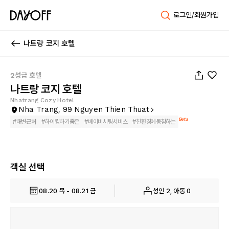
로그인/회원가입
나트랑 코지 호텔
1
/
47
2성급 호텔
나트랑 코지 호텔
Nhatrang Cozy Hotel
Nha Trang, 99 Nguyen Thien Thuat
Beta
#
해변근처
#
하이킹하기좋은
#
베이비시팅서비스
#
친환경에동참하는
객실 선택
08.20 목 - 08.21 금
성인 2, 아동 0