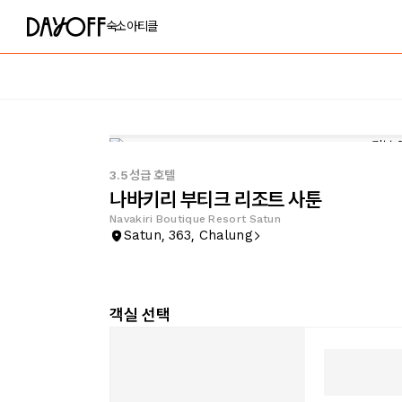
숙소
아티클
3.5성급 호텔
나바키리 부티크 리조트 사툰
Navakiri Boutique Resort Satun
Satun, 363, Chalung
객실 선택