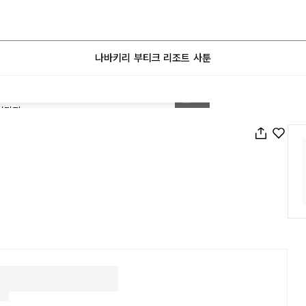
나바키리 부티크 리조트 사툰
1
/
8